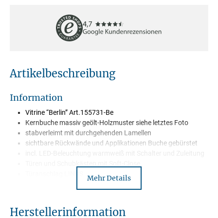
Artikelbeschreibung
Information
Vitrine “Berlin” Art.155731-Be
Kernbuche massiv geölt-Holzmuster siehe letztes Foto
stabverleimt mit durchgehenden Lamellen
sichtbare Rückwände und Applikationen Buche gebürstet
incl. LED-Beleuchtung warmweiß mit Schalter und Zuleitung
Türen und Schubkästen mit Soft-Close
Türanschlag LINKS
Mehr Details
1 Holztüre mit Glaseinsatz
1 Holztüre
5 Holzböden
Herstellerinformation
Wird montiert geliefert