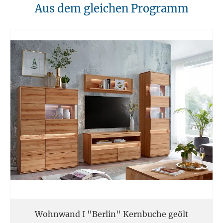
10. Brandschutz
Aus dem gleichen Programm
Unsere Möbel sollten von Hitzequellen wie Kaminen oder direkten
Heizungen ferngehalten werden. Verwenden Sie feuerfeste Unterlagen
für Kerzen oder anderen heißen Gegenständen.
11. Entsorgung
Am Ende der Nutzungsdauer sollten Möbel fachgerecht entsorgt
werden. Massivholz kann über den Sperrmüll oder an speziellen
Sammelstellen abgegeben werden. Die örtlichen
Entsorgungsvorschriften sind zu beachten.
12. Einsatzort
Unsere Massivmöbel sind so konzipiert das Sie für den privaten
Gebrauch in Haushalten geeignet sind. Diese Möbel sind nicht für
kommerziellen Gebrauch geeignet.
Unsere Massivholzmöbel sind nicht für den Außenbereich geeignet.
Wohnwand I "Berlin" Kernbuche geölt