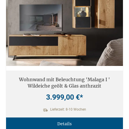
Entsorgungsvorschriften sind zu beachten.
12. Einsatzort
Unsere Massivmöbel sind so konzipiert das Sie für den privaten
Gebrauch in Haushalten geeignet sind. Diese Möbel sind nicht für
kommerziellen Gebrauch geeignet.
Unsere Massivholzmöbel sind nicht für den Außenbereich geeignet.
Wohnwand mit Beleuchtung 'Malaga I '
Wildeiche geölt & Glas anthrazit
3.999,00 €*
Lieferzeit: 8-10 Wochen
Details