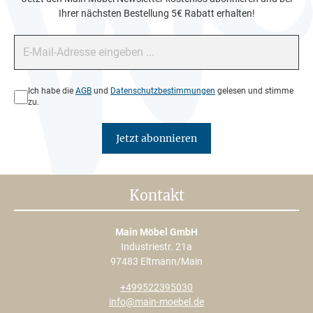
Ihrer nächsten Bestellung 5€ Rabatt erhalten!
E-Mail-Adresse*
Datenschutz*
Ich habe die
AGB
und
Datenschutzbestimmungen
gelesen und stimme
zu.
Jetzt abonnieren
Kontakt
Main Möbel GmbH
Industriestr. 21a
97483 Eltmann/Main
+499522395030
info@main-moebel.de