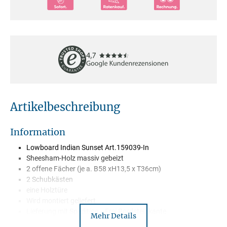
Artikelbeschreibung
Information
Lowboard Indian Sunset Art.159039-In
Sheesham-Holz massiv gebeizt
2 offene Fächer (je a. B58 xH13,5 x T36cm)
2 Schubkästen
eine Holztüre
Wird montiert geliefert
Lieferung mit Spedition –Frei Bordsteinkante
Mehr Details