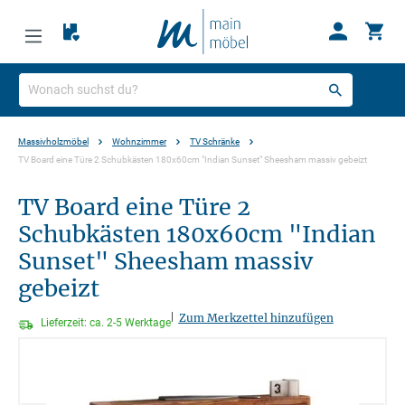
Massivholzmöbel
Wohnzimmer
TV Schränke
TV Board eine Türe 2 Schubkästen 180x60cm "Indian Sunset" Sheesham massiv gebeizt
TV Board eine Türe 2
Schubkästen 180x60cm "Indian
Sunset" Sheesham massiv
gebeizt
|
Zum Merkzettel hinzufügen
Lieferzeit: ca. 2-5 Werktage
Bildergalerie überspringen