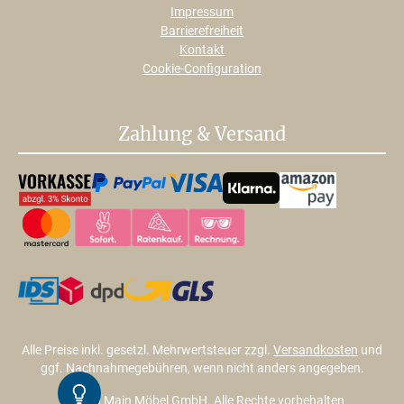
Impressum
Barrierefreiheit
Kontakt
Cookie-Configuration
Zahlung & Versand
Alle Preise inkl. gesetzl. Mehrwertsteuer zzgl.
Versandkosten
und
ggf. Nachnahmegebühren, wenn nicht anders angegeben.
Kontrast
© 2026 Main Möbel GmbH. Alle Rechte vorbehalten