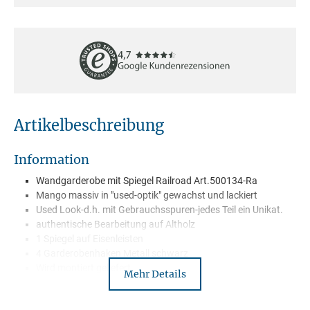
Artikelbeschreibung
Information
Wandgarderobe mit Spiegel Railroad Art.500134-Ra
Mango massiv in "used-optik" gewachst und lackiert
Used Look-d.h. mit Gebrauchsspuren-jedes Teil ein Unikat.
authentische Bearbeitung auf Altholz
1 Spiegel auf Eisenleisten
4 Garderobenhaken Metall schwarz
Wird montiert geliefert
Mehr Details
Lieferung mit Spedition –Frei Bordsteinkante