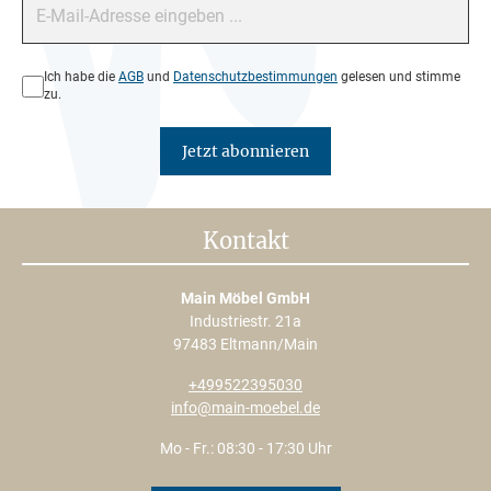
Datenschutz*
Ich habe die
AGB
und
Datenschutzbestimmungen
gelesen und stimme
zu.
Jetzt abonnieren
Kontakt
Main Möbel GmbH
Industriestr. 21a
97483 Eltmann/Main
+499522395030
info@main-moebel.de
Mo - Fr.: 08:30 - 17:30 Uhr