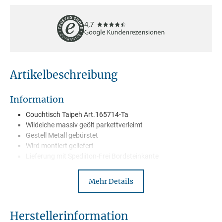
Artikelbeschreibung
Information
Couchtisch Taipeh Art.165714-Ta
Wildeiche massiv geölt parkettverleimt
Gestell Metall gebürstet
Wird montiert geliefert
Lieferung mit Spediiton-Frei Bordsteinkante
Mehr Details
Beschreibung
Bei unserer Serie "Taipeh" passt einfach alles. Massives
Herstellerinformation
handgefertigtes Wildeichemöbel kombiniert mit einem edlen