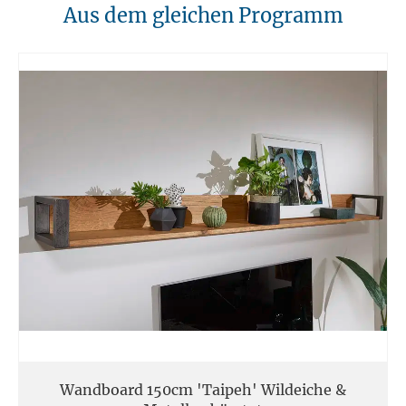
10. Brandschutz
Aus dem gleichen Programm
Unsere Möbel sollten von Hitzequellen wie Kaminen oder direkten
Heizungen ferngehalten werden. Verwenden Sie feuerfeste Unterlagen
für Kerzen oder anderen heißen Gegenständen.
11. Entsorgung
Am Ende der Nutzungsdauer sollten Möbel fachgerecht entsorgt
werden. Massivholz kann über den Sperrmüll oder an speziellen
Sammelstellen abgegeben werden. Die örtlichen
Entsorgungsvorschriften sind zu beachten.
12. Einsatzort
Unsere Massivmöbel sind so konzipiert das Sie für den privaten
Gebrauch in Haushalten geeignet sind. Diese Möbel sind nicht für
kommerziellen Gebrauch geeignet.
Unsere Massivholzmöbel sind nicht für den Außenbereich geeignet.
Wandboard 150cm 'Taipeh' Wildeiche &