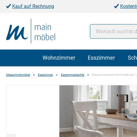
Kauf auf Rechnung
Kostenl
Wohnzimmer
Esszimmer
Sch
Massivholzmöbel
Esszimmer
Esszimmerstühle
Esszimmerstuhl mit Armlehnen "J
Bildergalerie überspringen