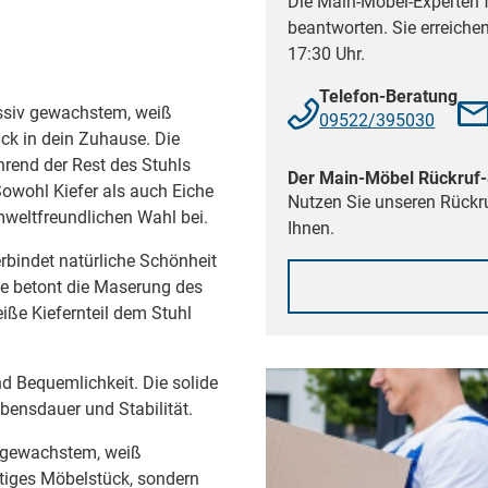
Die Main-Möbel-Experten f
beantworten. Sie erreiche
17:30 Uhr.
Telefon-Beratung
ssiv gewachstem, weiß
09522/395030
ück in dein Zuhause. Die
rend der Rest des Stuhls
Der Main-Möbel Rückruf-
 Sowohl Kiefer als auch Eiche
Nutzen Sie unseren Rückru
weltfreundlichen Wahl bei.
Ihnen.
rbindet natürliche Schönheit
he betont die Maserung des
iße Kiefernteil dem Stuhl
d Bequemlichkeit. Die solide
bensdauer und Stabilität.
, gewachstem, weiß
ertiges Möbelstück, sondern