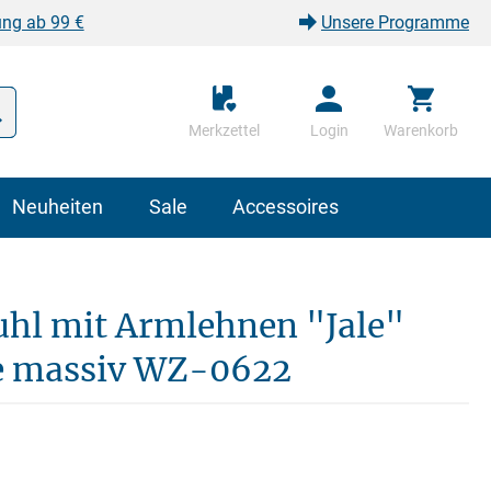
ung ab 99 €
Unsere Programme
Merkzettel
Login
Warenkorb
Neuheiten
Sale
Accessoires
hl mit Armlehnen "Jale"
he massiv WZ-0622