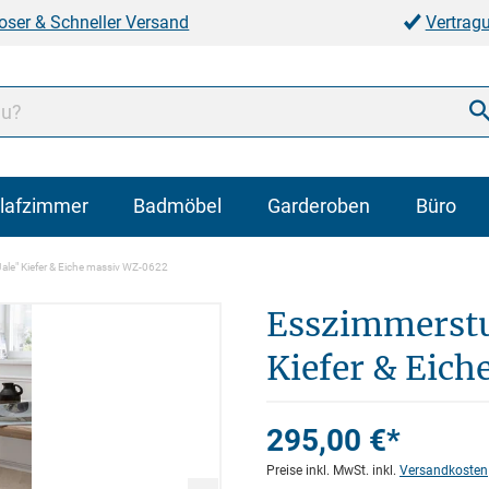
oser & Schneller Versand
Vertrag
lafzimmer
Badmöbel
Garderoben
Büro
ale" Kiefer & Eiche massiv WZ-0622
Esszimmerstu
Kiefer & Eic
295,00 €*
Preise inkl. MwSt. inkl.
Versandkosten