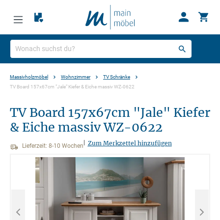
Massivholzmöbel
Wohnzimmer
TV Schränke
TV Board 157x67cm "Jale" Kiefer & Eiche massiv WZ-0622
TV Board 157x67cm "Jale" Kiefer
& Eiche massiv WZ-0622
|
Zum Merkzettel hinzufügen
Lieferzeit: 8-10 Wochen
Bildergalerie überspringen