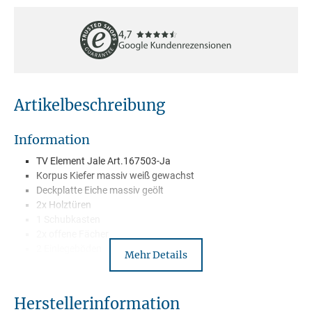
Artikelbeschreibung
Information
TV Element Jale Art.167503-Ja
Korpus Kiefer massiv weiß gewachst
Deckplatte Eiche massiv geölt
2x Holztüren
1 Schubkasten
2x offene Fächer
2 Einlegeböden
Mehr Details
Schubkästen und Türen mit Soft-Close Funktion
Griffe Metall antik grau
Wird montiert geliefert
Herstellerinformation
Lieferung mit Spedition –Frei Bordsteinkante