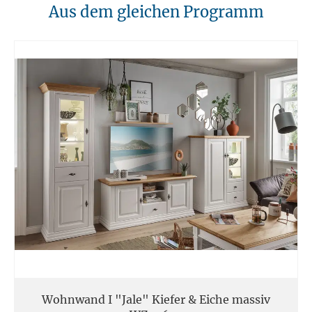
10. Brandschutz
Aus dem gleichen Programm
Unsere Möbel sollten von Hitzequellen wie Kaminen oder direkten
Heizungen ferngehalten werden. Verwenden Sie feuerfeste Unterlagen
für Kerzen oder anderen heißen Gegenständen.
11. Entsorgung
Am Ende der Nutzungsdauer sollten Möbel fachgerecht entsorgt
werden. Massivholz kann über den Sperrmüll oder an speziellen
Sammelstellen abgegeben werden. Die örtlichen
Entsorgungsvorschriften sind zu beachten.
12. Einsatzort
Unsere Massivmöbel sind so konzipiert das Sie für den privaten
Gebrauch in Haushalten geeignet sind. Diese Möbel sind nicht für
kommerziellen Gebrauch geeignet.
Unsere Massivholzmöbel sind nicht für den Außenbereich geeignet.
Wohnwand I "Jale" Kiefer & Eiche massiv