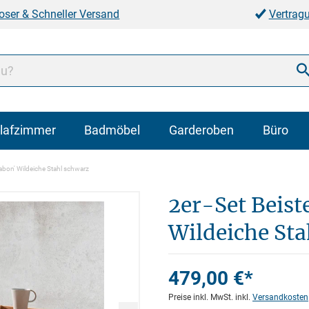
oser & Schneller Versand
Vertrag
lafzimmer
Badmöbel
Garderoben
Büro
sabon' Wildeiche Stahl schwarz
2er-Set Beist
Wildeiche Sta
479,00 €*
Preise inkl. MwSt. inkl.
Versandkosten