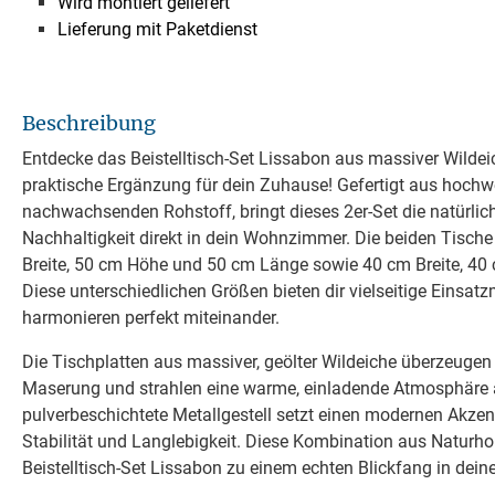
Wird montiert geliefert
Lieferung mit Paketdienst
Beschreibung
Entdecke das Beistelltisch-Set Lissabon aus massiver Wildeic
praktische Ergänzung für dein Zuhause! Gefertigt aus hochwe
nachwachsenden Rohstoff, bringt dieses 2er-Set die natürli
Nachhaltigkeit direkt in dein Wohnzimmer. Die beiden Tisc
Breite, 50 cm Höhe und 50 cm Länge sowie 40 cm Breite, 4
Diese unterschiedlichen Größen bieten dir vielseitige Einsat
harmonieren perfekt miteinander.
Die Tischplatten aus massiver, geölter Wildeiche überzeugen 
Maserung und strahlen eine warme, einladende Atmosphäre 
pulverbeschichtete Metallgestell setzt einen modernen Akzent
Stabilität und Langlebigkeit. Diese Kombination aus Naturh
Beistelltisch-Set Lissabon zu einem echten Blickfang in dei