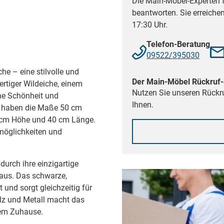
Die Main-Möbel-Experten f
beantworten. Sie erreiche
17:30 Uhr.
Telefon-Beratung
09522/395030
he – eine stilvolle und
Der Main-Möbel Rückruf-
rtiger Wildeiche, einem
Nutzen Sie unseren Rückru
che Schönheit und
Ihnen.
he haben die Maße 50 cm
0 cm Höhe und 40 cm Länge.
zmöglichkeiten und
durch ihre einzigartige
aus. Das schwarze,
 und sorgt gleichzeitig für
olz und Metall macht das
nem Zuhause.