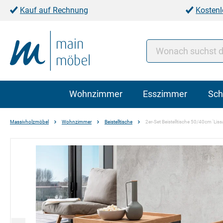
Kauf auf Rechnung
Kostenl
Wohnzimmer
Esszimmer
Sch
Massivholzmöbel
Wohnzimmer
Beistelltische
2er-Set Beistelltische 50/40cm 'Lis
Bildergalerie überspringen