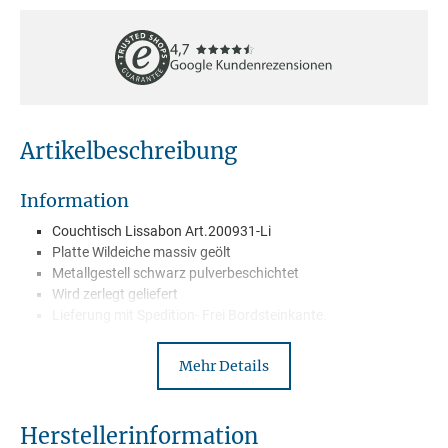
Artikelbeschreibung
Information
Couchtisch Lissabon Art.200931-Li
Platte Wildeiche massiv geölt
Metallgestell schwarz pulverbeschichtet
Wird zerlegt geliefert
Lieferung mit Spedition- Frei Bordsteinkante.
Mehr Details
Beschreibung
Entdecke den Beistelltisch Lissabon aus massiver Wildeiche – ein
Herstellerinformation
einzigartiges Möbelstück, das dein Zuhause verschönert!