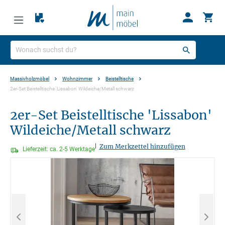
Massivholzmöbel
Wohnzimmer
Beistelltische
2er-Set Beistelltische 'Lissabon' Wildeiche/Metall schwarz
2er-Set Beistelltische 'Lissabon'
Wildeiche/Metall schwarz
|
Zum Merkzettel hinzufügen
Lieferzeit: ca. 2-5 Werktage
Bildergalerie überspringen