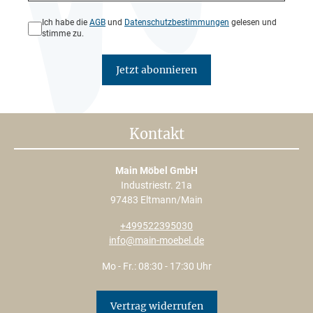
Datenschutz*
Ich habe die
AGB
und
Datenschutzbestimmungen
gelesen und
stimme zu.
Jetzt abonnieren
Kontakt
Main Möbel GmbH
Industriestr. 21a
97483 Eltmann/Main
+499522395030
info@main-moebel.de
Mo - Fr.: 08:30 - 17:30 Uhr
Vertrag widerrufen