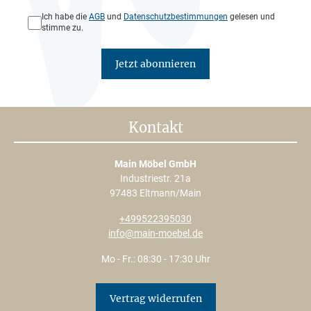
Datenschutz*
Ich habe die
AGB
und
Datenschutzbestimmungen
gelesen und
stimme zu.
Jetzt abonnieren
Kontakt
Main Möbel GmbH
Industriestr. 21a
97483 Eltmann/Main
+499522395030
info@main-moebel.de
Mo - Fr.: 08:30 - 17:30 Uhr
Vertrag widerrufen