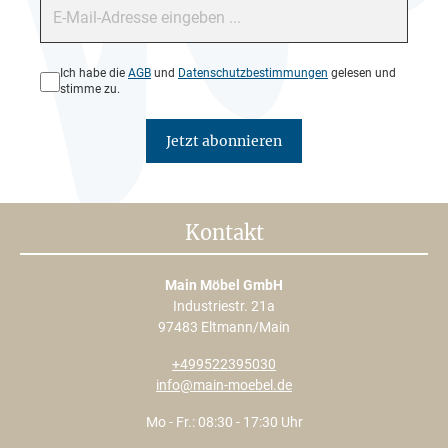
E-Mail-Adresse*
Datenschutz*
Ich habe die
AGB
und
Datenschutzbestimmungen
gelesen und
stimme zu.
Jetzt abonnieren
Kontakt
Main Möbel GmbH
Industriestr. 21a
97483 Eltmann/Main
+499522395030
info@main-moebel.de
Mo - Fr.: 08:30 - 17:30 Uhr