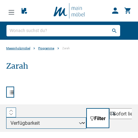
Massivholzmöbel
Programme
Zarah
Zarah
Sofort Lief
Sofort liefe
Filter